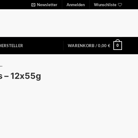
Newsletter
Anmelden
Wunschliste
0
HERSTELLER
WARENKORB /
0,00
€
..
s – 12x55g