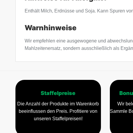
Enthält Milch, Erdnüsse und Soja. Kann Spuren vo
Warnhinweise
Wir empfehlen eine ausgewogene und abwechslung
Mahlzeitenersatz, sondern ausschließlich als Ergän
Staffelpreise
Bonu
Die Anzahl der Produkte im Warenkorb
Wir bel
beeinflussen den Preis. Profitiere von
Sammle Bo
unseren Staffelpreisen!