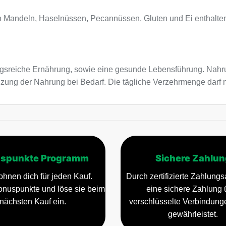
n Mandeln, Haselnüssen, Pecannüssen, Gluten und Ei enthalte
sreiche Ernährung, sowie eine gesunde Lebensführung. Nahru
zung der Nahrung bei Bedarf. Die tägliche Verzehrmenge darf n
spunkte Programm
Sichere Zahlun
ohnen dich für jeden Kauf.
Durch zertifizierte Zahlungsa
nuspunkte und löse sie beim
eine sichere Zahlung 
nächsten Kauf ein.
verschlüsselte Verbindun
gewährleistet.