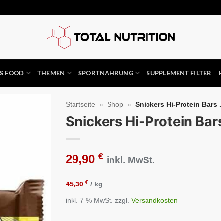
SS FOOD
THEMEN
SPORTNAHRUNG
SUPPLEMENT FILTER
Startseite
»
Shop
»
Snickers Hi-Protein Bars .
Snickers Hi-Protein Bar
Auf die
Wunschliste
€
29,90
inkl. MwSt.
€
45,30
/
kg
inkl. 7 % MwSt.
zzgl.
Versandkosten