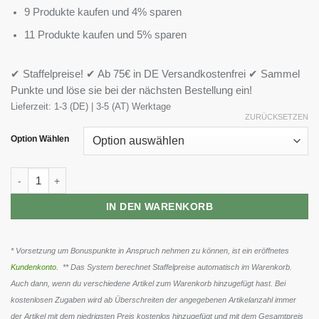
9 Produkte kaufen und 4% sparen
11 Produkte kaufen und 5% sparen
✔ Staffelpreise! ✔ Ab 75€ in DE Versandkostenfrei ✔ Sammel
Punkte und löse sie bei der nächsten Bestellung ein!
Lieferzeit:
1-3 (DE) | 3-5 (AT) Werktage
ZURÜCKSETZEN
Option Wählen
MaxiNutrition Creatine Protein Bar 16x40g Menge
IN DEN WARENKORB
* Vorsetzung um Bonuspunkte in Anspruch nehmen zu können, ist ein eröffnetes
Kundenkonto
. ** Das System berechnet Staffelpreise automatisch im Warenkorb.
Auch dann, wenn du verschiedene Artikel zum Warenkorb hinzugefügt hast. Bei
kostenlosen Zugaben wird ab Überschreiten der angegebenen Artikelanzahl immer
der Artikel mit dem niedrigsten Preis kostenlos hinzugefügt und mit dem Gesamtpreis