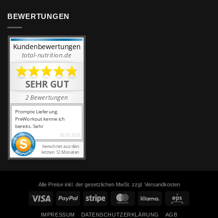
BEWERTUNGEN
Alle Preise inkl. der gesetzlichen MwSt. zzgl. Versandkosten
Visa
PayPal
Stripe
MasterCard
Klarna
Eps
IMPRESSUM
DATENSCHUTZERKLÄRUNG
AGB