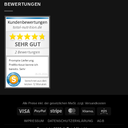
BEWERTUNGEN
Alle Preise inkl. der gesetzlichen MwSt. zzgl. Versandkosten
Visa
PayPal
Stripe
MasterCard
Klarna
Eps
IMPRESSUM
DATENSCHUTZERKLÄRUNG
AGB