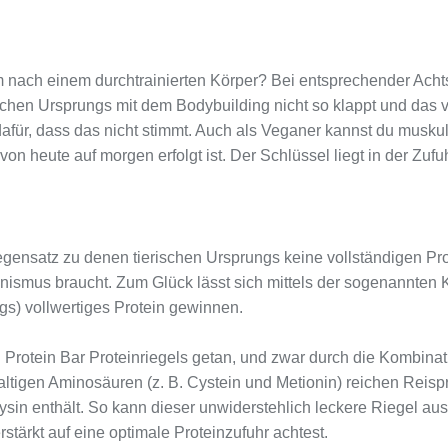
em nach einem durchtrainierten Körper? Bei entsprechender Achts
chen Ursprungs mit dem Bodybuilding nicht so klappt und das vie
 dafür, dass das nicht stimmt. Auch als Veganer kannst du mus
von heute auf morgen erfolgt ist. Der Schlüssel liegt in der Zuf
gensatz zu denen tierischen Ursprungs keine vollständigen Pro
anismus braucht. Zum Glück lässt sich mittels der sogenannten
gs) vollwertiges Protein gewinnen.
Protein Bar Proteinriegels getan, und zwar durch die Kombina
ltigen Aminosäuren (z. B. Cystein und Metionin) reichen Reisp
n enthält. So kann dieser unwiderstehlich leckere Riegel aus Pf
tärkt auf eine optimale Proteinzufuhr achtest.