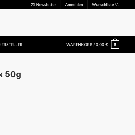
Newsletter
Anmelden
Wunschliste
0
HERSTELLER
WARENKORB /
0,00
€
x 50g