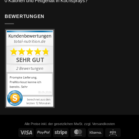
0 Kalorien und Fettgehalt in Kochsprays?
BEWERTUNGEN
Alle Preise inkl. der gesetzlichen MwSt. zzgl. Versandkosten
Visa
PayPal
Stripe
MasterCard
Klarna
Eps