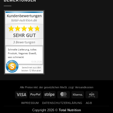
BEWERTUNGEN
Alle Preise inkl. der gesetzlichen MwSt. zzgl. Versandkosten
Visa
PayPal
Stripe
MasterCard
Klarna
Eps
IMPRESSUM
DATENSCHUTZERKLÄRUNG
AGB
Copyright 2026 ©
Total Nutrition