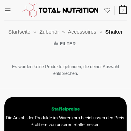
Zum
Inhalt
0
springen
Startseite
»
Zubehör
»
Accessoires
»
Shaker
FILTER
Es wurden keine Produkte gefunden, die deiner Auswahl
entsprechen.
Staffelpreise
Die Anzahl der Produkte im Warenkorb beeinflussen den Preis.
Profitiere von unseren Staffelpreisen!