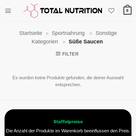
Zum
Inhalt
0
springen
Startseite
»
Sportnahrung
»
Sonstige
Kategorien
»
Süße Saucen
FILTER
Es wurden keine Produkte gefunden, die deiner Auswahl
entsprechen.
Staffelpreise
Die Anzahl der Produkte im Warenkorb beeinflussen den Preis.