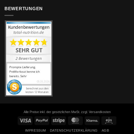
BEWERTUNGEN
Alle Preise inkl. der gesetzlichen MwSt. zzgl. Versandkosten
Visa
PayPal
Stripe
MasterCard
Klarna
Eps
IMPRESSUM
DATENSCHUTZERKLÄRUNG
AGB