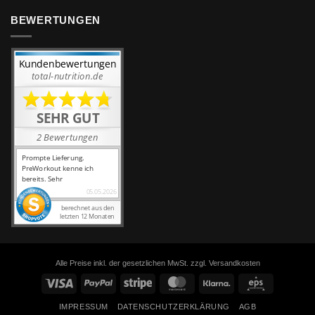
BEWERTUNGEN
Alle Preise inkl. der gesetzlichen MwSt. zzgl. Versandkosten
Visa
PayPal
Stripe
MasterCard
Klarna
Eps
IMPRESSUM
DATENSCHUTZERKLÄRUNG
AGB