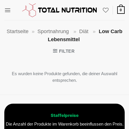
Zum
Inhalt
0
springen
Startseite
»
Sportnahrung
»
Diät
»
Low Carb
Lebensmittel
FILTER
Es wurden keine Produkte gefunden, die deiner Auswahl
entsprechen.
Staffelpreise
Die Anzahl der Produkte im Warenkorb beeinflussen den Preis.