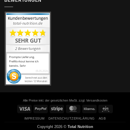
BEWERTUNGEN
Alle Preise inkl. der gesetzlichen MwSt. zzgl. Versandkosten
Visa
PayPal
Stripe
MasterCard
Klarna
Eps
IMPRESSUM
DATENSCHUTZERKLÄRUNG
AGB
Copyright 2026 ©
Total Nutrition