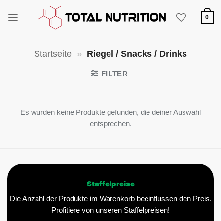
Zum
Inhalt
0
springen
Startseite
»
Riegel / Snacks / Drinks
FILTER
Es wurden keine Produkte gefunden, die deiner Auswahl
entsprechen.
Staffelpreise
Die Anzahl der Produkte im Warenkorb beeinflussen den Preis.
Profitiere von unseren Staffelpreisen!