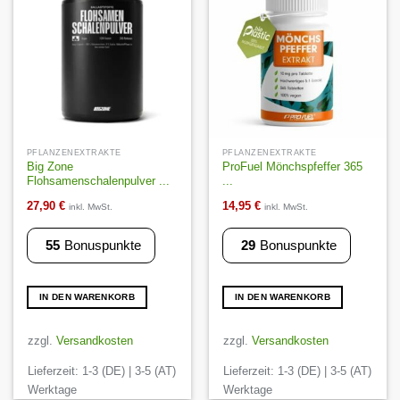
Auf die
Auf die
Wunschliste
Wunschliste
PFLANZENEXTRAKTE
PFLANZENEXTRAKTE
Big Zone
ProFuel Mönchspfeffer 365
Flohsamenschalenpulver ...
...
27,90
€
14,95
€
inkl. MwSt.
inkl. MwSt.
55
Bonuspunkte
29
Bonuspunkte
IN DEN WARENKORB
IN DEN WARENKORB
zzgl.
Versandkosten
zzgl.
Versandkosten
Lieferzeit:
1-3 (DE) | 3-5 (AT)
Lieferzeit:
1-3 (DE) | 3-5 (AT)
Werktage
Werktage