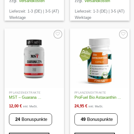
zzgl.
Versandkosten
zzgl.
Versandkosten
Lieferzeit:
1-3 (DE) | 3-5 (AT)
Lieferzeit:
1-3 (DE) | 3-5 (AT)
Werktage
Werktage
Auf die
Auf die
Wunschliste
Wunschliste
PFLANZENEXTRAKTE
PFLANZENEXTRAKTE
MST – Guarana ...
ProFuel Bio Astaxanthin ...
12,00
€
24,95
€
inkl. MwSt.
inkl. MwSt.
24
Bonuspunkte
49
Bonuspunkte