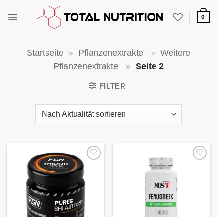
Zum
Inhalt
0
springen
Startseite
»
Pflanzenextrakte
»
Weitere
Pflanzenextrakte
»
Seite 2
FILTER
Auf die
Auf die
Wunschliste
Wunschliste