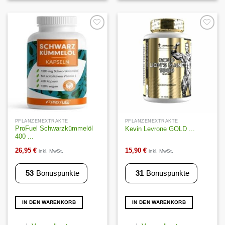
Auf die
Auf die
Wunschliste
Wunschliste
PFLANZENEXTRAKTE
PFLANZENEXTRAKTE
ProFuel Schwarzkümmelöl
Kevin Levrone GOLD ...
400 ...
26,95
€
15,90
€
inkl. MwSt.
inkl. MwSt.
53
Bonuspunkte
31
Bonuspunkte
IN DEN WARENKORB
IN DEN WARENKORB