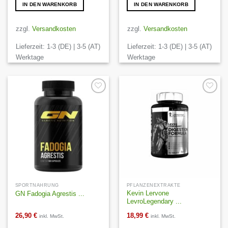
IN DEN WARENKORB
IN DEN WARENKORB
zzgl.
Versandkosten
zzgl.
Versandkosten
Lieferzeit:
1-3 (DE) | 3-5 (AT)
Lieferzeit:
1-3 (DE) | 3-5 (AT)
Werktage
Werktage
Auf die
Auf die
Wunschliste
Wunschliste
SPORTNAHRUNG
PFLANZENEXTRAKTE
Kevin Lervone
GN Fadogia Agrestis ...
LevroLegendary ...
26,90
€
18,99
€
inkl. MwSt.
inkl. MwSt.