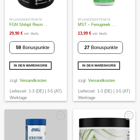
PFLANZENEXTRAKTE
PFLANZENEXTRAKTE
FGN Shilajit Resin ...
MST – Fenugreek ...
29,90
€
13,99
€
inkl. MwSt.
inkl. MwSt.
59
Bonuspunkte
27
Bonuspunkte
IN DEN WARENKORB
IN DEN WARENKORB
zzgl.
Versandkosten
zzgl.
Versandkosten
Lieferzeit:
1-3 (DE) | 3-5 (AT)
Lieferzeit:
1-3 (DE) | 3-5 (AT)
Werktage
Werktage
Auf die
Auf die
Wunschliste
Wunschliste